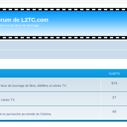
orum de L2TC.com
um sur les lieux de tournage
SUJETS
974
ieux de tournage de films, téléfilms et séries TV.
37
t séries TV.
49
tout ce qui touche au monde du Cinéma.