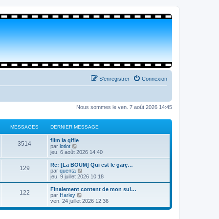
S’enregistrer
Connexion
Nous sommes le ven. 7 août 2026 14:45
MESSAGES
DERNIER MESSAGE
film la gifle
3514
V
par
lotlot
o
jeu. 6 août 2026 14:40
i
r
Re: [La BOUM] Qui est le garç…
129
l
V
par
quenta
e
o
jeu. 9 juillet 2026 10:18
d
i
e
r
Finalement content de mon sui…
122
r
l
V
par
Harley
n
e
o
ven. 24 juillet 2026 12:36
i
d
i
e
e
r
r
r
l