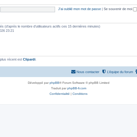
J’ai oublié mon mot de passe
|
Se souvenir de moi
vités (d’après le nombre d’utilisateurs actifs ces 15 dernières minutes)
 2026 23:21
plus récent est
Clipardi
.
Nous contacter
L’équipe du forum
Développé par
phpBB
® Forum Software © phpBB Limited
Traduit par
phpBB-fr.com
Confidentialité
|
Conditions