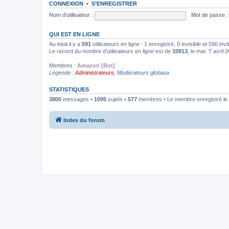
CONNEXION
•
S’ENREGISTRER
Nom d’utilisateur :
Mot de passe :
QUI EST EN LIGNE
Au total il y a
591
utilisateurs en ligne : 1 enregistré, 0 invisible et 590 in
Le record du nombre d’utilisateurs en ligne est de
10913
, le mar. 7 avril
Membres :
Amazon [Bot]
Légende :
Administrateurs
,
Modérateurs globaux
STATISTIQUES
3800
messages •
1095
sujets •
577
membres • Le membre enregistré le 
Index du forum