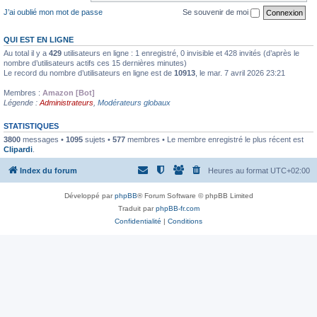
J’ai oublié mon mot de passe
Se souvenir de moi
QUI EST EN LIGNE
Au total il y a
429
utilisateurs en ligne : 1 enregistré, 0 invisible et 428 invités (d’après le
nombre d’utilisateurs actifs ces 15 dernières minutes)
Le record du nombre d’utilisateurs en ligne est de
10913
, le mar. 7 avril 2026 23:21
Membres :
Amazon [Bot]
Légende :
Administrateurs
,
Modérateurs globaux
STATISTIQUES
3800
messages •
1095
sujets •
577
membres • Le membre enregistré le plus récent est
Clipardi
.
Index du forum
Heures au format
UTC+02:00
Développé par
phpBB
® Forum Software © phpBB Limited
Traduit par
phpBB-fr.com
Confidentialité
|
Conditions