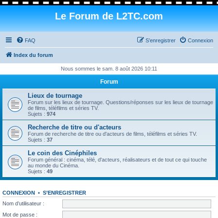
Le Forum de L2TC.com
FAQ
S’enregistrer
Connexion
Index du forum
Nous sommes le sam. 8 août 2026 10:11
Forum
Lieux de tournage
Forum sur les lieux de tournage. Questions/réponses sur les lieux de tournage
de films, téléfilms et séries TV.
Sujets :
974
Recherche de titre ou d'acteurs
Forum de recherche de titre ou d'acteurs de films, téléfilms et séries TV.
Sujets :
37
Le coin des Cinéphiles
Forum général : cinéma, télé, d'acteurs, réalisateurs et de tout ce qui touche
au monde du Cinéma.
Sujets :
49
CONNEXION
•
S’ENREGISTRER
Nom d’utilisateur :
Mot de passe :