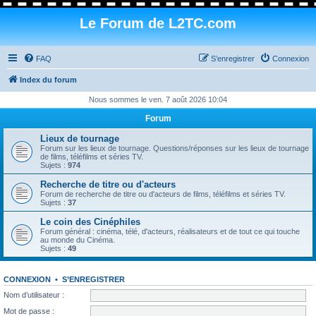
Le Forum de L2TC.com
FAQ
S’enregistrer
Connexion
Index du forum
Nous sommes le ven. 7 août 2026 10:04
Forum
Lieux de tournage
Forum sur les lieux de tournage. Questions/réponses sur les lieux de tournage
de films, téléfilms et séries TV.
Sujets :
974
Recherche de titre ou d'acteurs
Forum de recherche de titre ou d'acteurs de films, téléfilms et séries TV.
Sujets :
37
Le coin des Cinéphiles
Forum général : cinéma, télé, d'acteurs, réalisateurs et de tout ce qui touche
au monde du Cinéma.
Sujets :
49
CONNEXION
•
S’ENREGISTRER
Nom d’utilisateur :
Mot de passe :