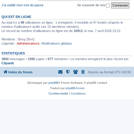
J’ai oublié mon mot de passe
Se souvenir de moi
QUI EST EN LIGNE
Au total il y a
98
utilisateurs en ligne : 1 enregistré, 0 invisible et 97 invités (d’après le
nombre d’utilisateurs actifs ces 15 dernières minutes)
Le record du nombre d’utilisateurs en ligne est de
10913
, le mar. 7 avril 2026 23:21
Membres :
Bing [Bot]
Légende :
Administrateurs
,
Modérateurs globaux
STATISTIQUES
3800
messages •
1095
sujets •
577
membres • Le membre enregistré le plus récent est
Clipardi
.
Index du forum
Heures au format
UTC+02:00
Développé par
phpBB
® Forum Software © phpBB Limited
Traduit par
phpBB-fr.com
Confidentialité
|
Conditions