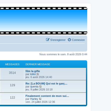
S’enregistrer
Connexion
Nous sommes le sam. 8 août 2026 0:44
MESSAGES
DERNIER MESSAGE
film la gifle
3514
V
par
lotlot
o
jeu. 6 août 2026 14:40
i
r
Re: [La BOUM] Qui est le garç…
129
l
V
par
quenta
e
o
jeu. 9 juillet 2026 10:18
d
i
e
r
Finalement content de mon sui…
122
r
l
V
par
Harley
n
e
o
ven. 24 juillet 2026 12:36
i
d
i
e
e
r
r
r
l