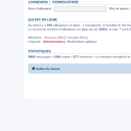
CONNEXION
•
S’ENREGISTRER
Nom d’utilisateur :
Mot de passe :
QUI EST EN LIGNE
Au total il y a
444
utilisateurs en ligne : 2 enregistrés, 0 invisible et 442 i
Le record du nombre d’utilisateurs en ligne est de
10913
, le mar. 7 avril
Membres :
Amazon [Bot]
,
Google [Bot]
Légende :
Administrateurs
,
Modérateurs globaux
STATISTIQUES
3800
messages •
1095
sujets •
577
membres • Le membre enregistré le 
Index du forum