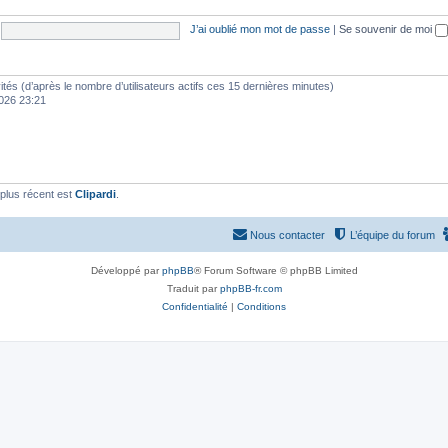
J’ai oublié mon mot de passe
|
Se souvenir de moi
nvités (d’après le nombre d’utilisateurs actifs ces 15 dernières minutes)
 2026 23:21
plus récent est
Clipardi
.
Nous contacter
L’équipe du forum
Développé par
phpBB
® Forum Software © phpBB Limited
Traduit par
phpBB-fr.com
Confidentialité
|
Conditions