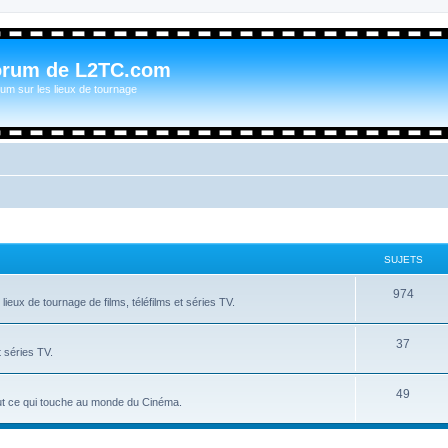
orum de L2TC.com
um sur les lieux de tournage
SUJETS
974
ieux de tournage de films, téléfilms et séries TV.
37
t séries TV.
49
tout ce qui touche au monde du Cinéma.