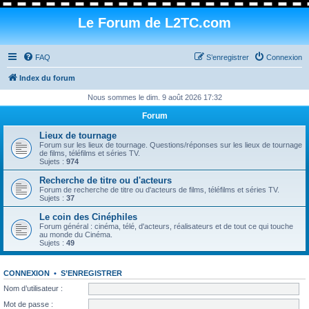
Le Forum de L2TC.com
FAQ
S’enregistrer
Connexion
Index du forum
Nous sommes le dim. 9 août 2026 17:32
Forum
Lieux de tournage
Forum sur les lieux de tournage. Questions/réponses sur les lieux de tournage
de films, téléfilms et séries TV.
Sujets :
974
Recherche de titre ou d'acteurs
Forum de recherche de titre ou d'acteurs de films, téléfilms et séries TV.
Sujets :
37
Le coin des Cinéphiles
Forum général : cinéma, télé, d'acteurs, réalisateurs et de tout ce qui touche
au monde du Cinéma.
Sujets :
49
CONNEXION
•
S’ENREGISTRER
Nom d’utilisateur :
Mot de passe :