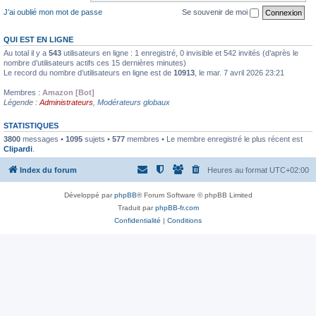
J’ai oublié mon mot de passe
Se souvenir de moi
QUI EST EN LIGNE
Au total il y a
543
utilisateurs en ligne : 1 enregistré, 0 invisible et 542 invités (d’après le
nombre d’utilisateurs actifs ces 15 dernières minutes)
Le record du nombre d’utilisateurs en ligne est de
10913
, le mar. 7 avril 2026 23:21
Membres :
Amazon [Bot]
Légende :
Administrateurs
,
Modérateurs globaux
STATISTIQUES
3800
messages •
1095
sujets •
577
membres • Le membre enregistré le plus récent est
Clipardi
.
Index du forum
Heures au format
UTC+02:00
Développé par
phpBB
® Forum Software © phpBB Limited
Traduit par
phpBB-fr.com
Confidentialité
|
Conditions