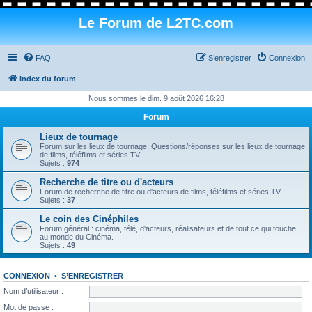
Le Forum de L2TC.com
FAQ
S’enregistrer
Connexion
Index du forum
Nous sommes le dim. 9 août 2026 16:28
Forum
Lieux de tournage
Forum sur les lieux de tournage. Questions/réponses sur les lieux de tournage
de films, téléfilms et séries TV.
Sujets :
974
Recherche de titre ou d'acteurs
Forum de recherche de titre ou d'acteurs de films, téléfilms et séries TV.
Sujets :
37
Le coin des Cinéphiles
Forum général : cinéma, télé, d'acteurs, réalisateurs et de tout ce qui touche
au monde du Cinéma.
Sujets :
49
CONNEXION
•
S’ENREGISTRER
Nom d’utilisateur :
Mot de passe :