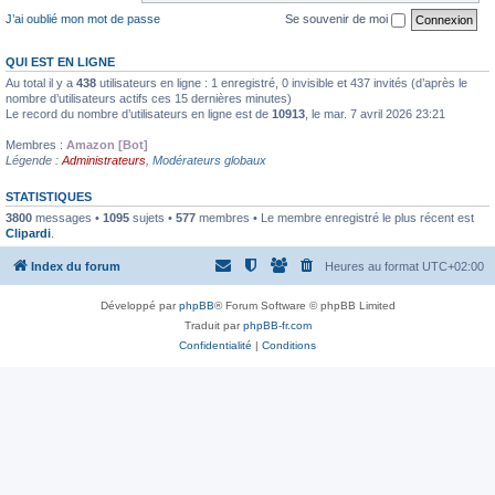
J’ai oublié mon mot de passe
Se souvenir de moi
QUI EST EN LIGNE
Au total il y a
438
utilisateurs en ligne : 1 enregistré, 0 invisible et 437 invités (d’après le
nombre d’utilisateurs actifs ces 15 dernières minutes)
Le record du nombre d’utilisateurs en ligne est de
10913
, le mar. 7 avril 2026 23:21
Membres :
Amazon [Bot]
Légende :
Administrateurs
,
Modérateurs globaux
STATISTIQUES
3800
messages •
1095
sujets •
577
membres • Le membre enregistré le plus récent est
Clipardi
.
Index du forum
Heures au format
UTC+02:00
Développé par
phpBB
® Forum Software © phpBB Limited
Traduit par
phpBB-fr.com
Confidentialité
|
Conditions