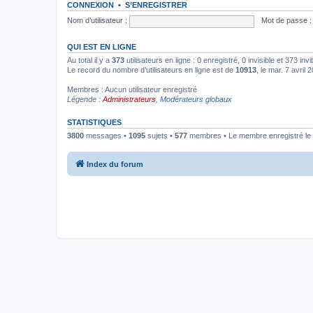
CONNEXION
•
S’ENREGISTRER
Nom d’utilisateur :
Mot de passe :
QUI EST EN LIGNE
Au total il y a
373
utilisateurs en ligne : 0 enregistré, 0 invisible et 373 in
Le record du nombre d’utilisateurs en ligne est de
10913
, le mar. 7 avril
Membres : Aucun utilisateur enregistré
Légende :
Administrateurs
,
Modérateurs globaux
STATISTIQUES
3800
messages •
1095
sujets •
577
membres • Le membre enregistré le 
Index du forum