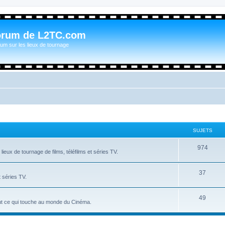
orum de L2TC.com
um sur les lieux de tournage
SUJETS
974
ieux de tournage de films, téléfilms et séries TV.
37
t séries TV.
49
tout ce qui touche au monde du Cinéma.