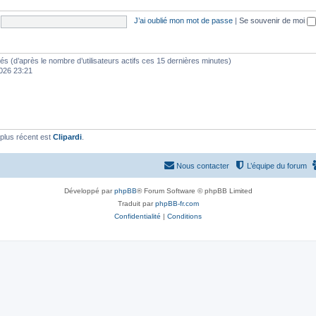
J’ai oublié mon mot de passe
|
Se souvenir de moi
vités (d’après le nombre d’utilisateurs actifs ces 15 dernières minutes)
 2026 23:21
plus récent est
Clipardi
.
Nous contacter
L’équipe du forum
Développé par
phpBB
® Forum Software © phpBB Limited
Traduit par
phpBB-fr.com
Confidentialité
|
Conditions