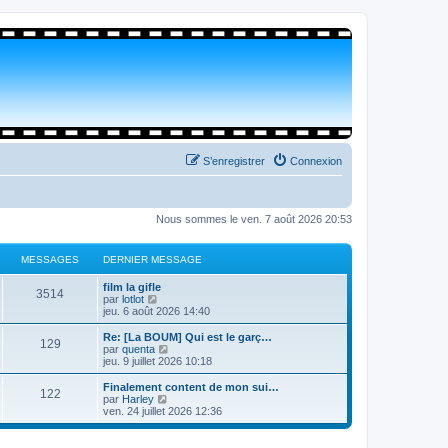
S’enregistrer
Connexion
Nous sommes le ven. 7 août 2026 20:53
MESSAGES
DERNIER MESSAGE
film la gifle
3514
V
par
lotlot
o
jeu. 6 août 2026 14:40
i
r
Re: [La BOUM] Qui est le garç…
129
l
V
par
quenta
e
o
jeu. 9 juillet 2026 10:18
d
i
e
r
Finalement content de mon sui…
122
r
l
V
par
Harley
n
e
o
ven. 24 juillet 2026 12:36
i
d
i
e
e
r
r
r
l