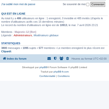
J’ai oublié mon mot de passe
Se souvenir de moi
QUI EST EN LIGNE
Au total il y a
486
utilisateurs en ligne : 1 enregistré, 0 invisible et 485 invités (d’après le
nombre d’utilisateurs actifs ces 15 dernières minutes)
Le record du nombre d’utilisateurs en ligne est de
10913
, le mar. 7 avril 2026 23:21
Membres :
Majestic-12 [Bot]
Légende :
Administrateurs
,
Modérateurs globaux
STATISTIQUES
3800
messages •
1095
sujets •
577
membres • Le membre enregistré le plus récent est
Clipardi
.
Index du forum
Heures au format
UTC+02:00
Développé par
phpBB
® Forum Software © phpBB Limited
Traduit par
phpBB-fr.com
Confidentialité
|
Conditions