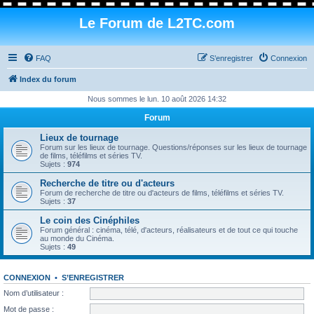
Le Forum de L2TC.com
FAQ
S’enregistrer
Connexion
Index du forum
Nous sommes le lun. 10 août 2026 14:32
Forum
Lieux de tournage
Forum sur les lieux de tournage. Questions/réponses sur les lieux de tournage
de films, téléfilms et séries TV.
Sujets :
974
Recherche de titre ou d'acteurs
Forum de recherche de titre ou d'acteurs de films, téléfilms et séries TV.
Sujets :
37
Le coin des Cinéphiles
Forum général : cinéma, télé, d'acteurs, réalisateurs et de tout ce qui touche
au monde du Cinéma.
Sujets :
49
CONNEXION
•
S’ENREGISTRER
Nom d’utilisateur :
Mot de passe :