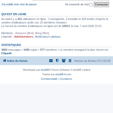
J’ai oublié mon mot de passe
Se souvenir de moi
QUI EST EN LIGNE
Au total il y a
431
utilisateurs en ligne : 2 enregistrés, 0 invisible et 429 invités (d’après le
nombre d’utilisateurs actifs ces 15 dernières minutes)
Le record du nombre d’utilisateurs en ligne est de
10913
, le mar. 7 avril 2026 23:21
Membres :
Amazon [Bot]
,
Bing [Bot]
Légende :
Administrateurs
,
Modérateurs globaux
STATISTIQUES
3800
messages •
1095
sujets •
577
membres • Le membre enregistré le plus récent est
Clipardi
.
Index du forum
Heures au format
UTC+02:00
Développé par
phpBB
® Forum Software © phpBB Limited
Traduit par
phpBB-fr.com
Confidentialité
|
Conditions