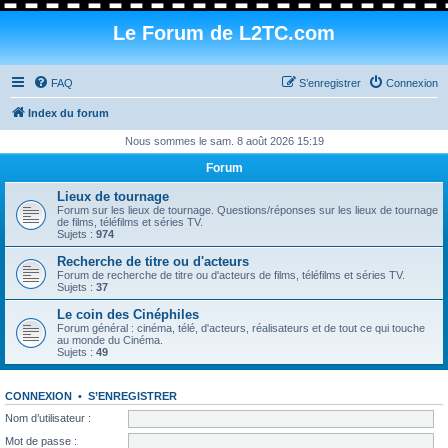
Le Forum de L2TC.com
FAQ
S’enregistrer
Connexion
Index du forum
Nous sommes le sam. 8 août 2026 15:19
Forum
Lieux de tournage
Forum sur les lieux de tournage. Questions/réponses sur les lieux de tournage
de films, téléfilms et séries TV.
Sujets :
974
Recherche de titre ou d'acteurs
Forum de recherche de titre ou d'acteurs de films, téléfilms et séries TV.
Sujets :
37
Le coin des Cinéphiles
Forum général : cinéma, télé, d'acteurs, réalisateurs et de tout ce qui touche
au monde du Cinéma.
Sujets :
49
CONNEXION
•
S’ENREGISTRER
Nom d’utilisateur :
Mot de passe :