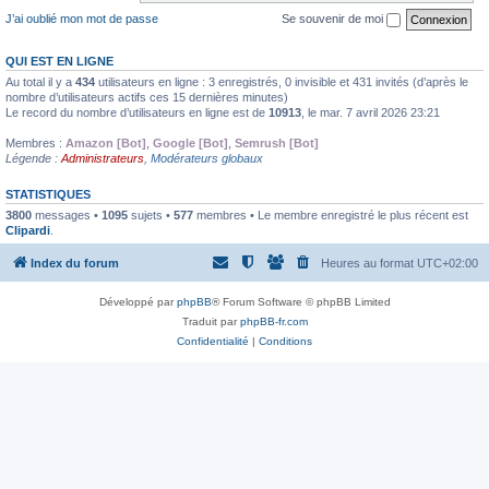
J’ai oublié mon mot de passe
Se souvenir de moi
QUI EST EN LIGNE
Au total il y a
434
utilisateurs en ligne : 3 enregistrés, 0 invisible et 431 invités (d’après le
nombre d’utilisateurs actifs ces 15 dernières minutes)
Le record du nombre d’utilisateurs en ligne est de
10913
, le mar. 7 avril 2026 23:21
Membres :
Amazon [Bot]
,
Google [Bot]
,
Semrush [Bot]
Légende :
Administrateurs
,
Modérateurs globaux
STATISTIQUES
3800
messages •
1095
sujets •
577
membres • Le membre enregistré le plus récent est
Clipardi
.
Index du forum
Heures au format
UTC+02:00
Développé par
phpBB
® Forum Software © phpBB Limited
Traduit par
phpBB-fr.com
Confidentialité
|
Conditions