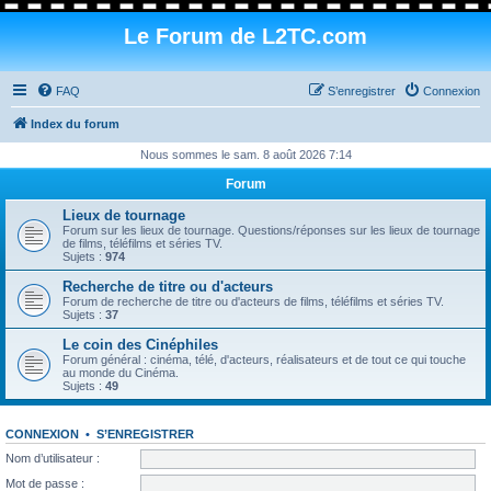
Le Forum de L2TC.com
FAQ
S’enregistrer
Connexion
Index du forum
Nous sommes le sam. 8 août 2026 7:14
Forum
Lieux de tournage
Forum sur les lieux de tournage. Questions/réponses sur les lieux de tournage
de films, téléfilms et séries TV.
Sujets :
974
Recherche de titre ou d'acteurs
Forum de recherche de titre ou d'acteurs de films, téléfilms et séries TV.
Sujets :
37
Le coin des Cinéphiles
Forum général : cinéma, télé, d'acteurs, réalisateurs et de tout ce qui touche
au monde du Cinéma.
Sujets :
49
CONNEXION
•
S’ENREGISTRER
Nom d’utilisateur :
Mot de passe :