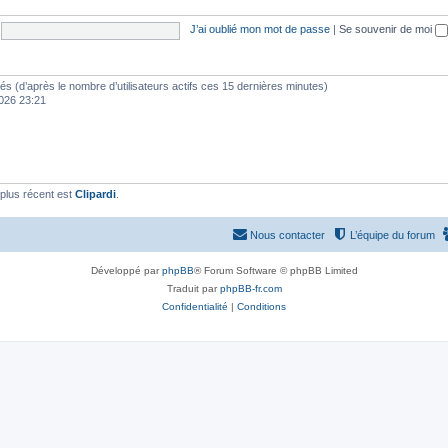
J’ai oublié mon mot de passe
|
Se souvenir de moi
vités (d’après le nombre d’utilisateurs actifs ces 15 dernières minutes)
 2026 23:21
plus récent est
Clipardi
.
Nous contacter
L’équipe du forum
Développé par
phpBB
® Forum Software © phpBB Limited
Traduit par
phpBB-fr.com
Confidentialité
|
Conditions