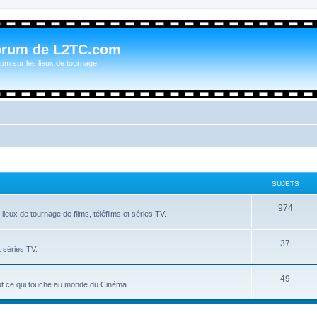
orum de L2TC.com
um sur les lieux de tournage
SUJETS
974
ieux de tournage de films, téléfilms et séries TV.
37
t séries TV.
49
tout ce qui touche au monde du Cinéma.