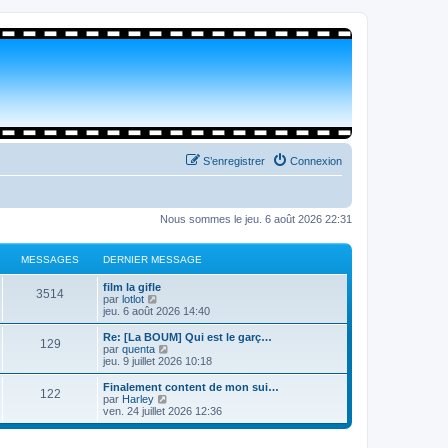
S’enregistrer
Connexion
Nous sommes le jeu. 6 août 2026 22:31
MESSAGES
DERNIER MESSAGE
film la gifle
3514
V
par
lotlot
o
jeu. 6 août 2026 14:40
i
r
Re: [La BOUM] Qui est le garç…
129
l
V
par
quenta
e
o
jeu. 9 juillet 2026 10:18
d
i
e
r
Finalement content de mon sui…
122
r
l
V
par
Harley
n
e
o
ven. 24 juillet 2026 12:36
i
d
i
e
e
r
r
r
l