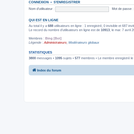
CONNEXION
•
S’ENREGISTRER
Nom d’utilisateur :
Mot de passe :
QUI EST EN LIGNE
Au total il y a
688
utilisateurs en ligne : 1 enregistré, 0 invisible et 687 in
Le record du nombre d’utilisateurs en ligne est de
10913
, le mar. 7 avril
Membres :
Bing [Bot]
Légende :
Administrateurs
,
Modérateurs globaux
STATISTIQUES
3800
messages •
1095
sujets •
577
membres • Le membre enregistré le 
Index du forum