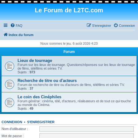
Le Forum de L2TC.com
FAQ
S’enregistrer
Connexion
Index du forum
Nous sommes le jeu. 6 août 2026 4:23
Forum
Lieux de tournage
Forum sur les lieux de tournage. Questions/réponses sur les lieux de tournage
de films, téléfilms et séries TV.
Sujets :
973
Recherche de titre ou d'acteurs
Forum de recherche de titre ou d'acteurs de films, téléfilms et séries TV.
Sujets :
37
Le coin des Cinéphiles
Forum général : cinéma, télé, d'acteurs, réalisateurs et de tout ce qui touche
au monde du Cinéma.
Sujets :
49
CONNEXION
•
S’ENREGISTRER
Nom d’utilisateur :
Mot de passe :