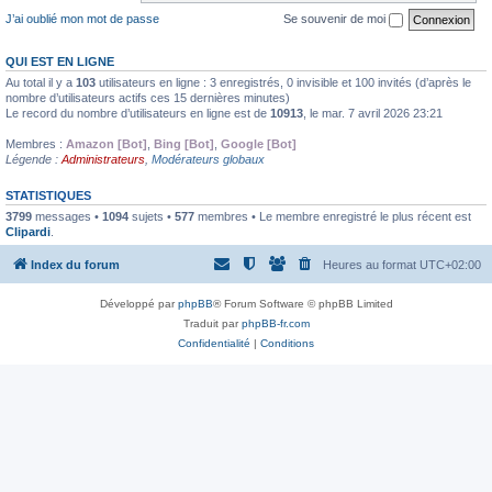
J’ai oublié mon mot de passe
Se souvenir de moi
QUI EST EN LIGNE
Au total il y a
103
utilisateurs en ligne : 3 enregistrés, 0 invisible et 100 invités (d’après le
nombre d’utilisateurs actifs ces 15 dernières minutes)
Le record du nombre d’utilisateurs en ligne est de
10913
, le mar. 7 avril 2026 23:21
Membres :
Amazon [Bot]
,
Bing [Bot]
,
Google [Bot]
Légende :
Administrateurs
,
Modérateurs globaux
STATISTIQUES
3799
messages •
1094
sujets •
577
membres • Le membre enregistré le plus récent est
Clipardi
.
Index du forum
Heures au format
UTC+02:00
Développé par
phpBB
® Forum Software © phpBB Limited
Traduit par
phpBB-fr.com
Confidentialité
|
Conditions