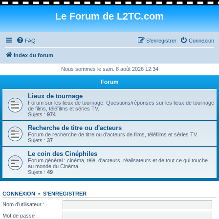
Le Forum de L2TC.com
FAQ
S’enregistrer
Connexion
Index du forum
Nous sommes le sam. 8 août 2026 12:34
Forum
Lieux de tournage
Forum sur les lieux de tournage. Questions/réponses sur les lieux de tournage
de films, téléfilms et séries TV.
Sujets :
974
Recherche de titre ou d'acteurs
Forum de recherche de titre ou d'acteurs de films, téléfilms et séries TV.
Sujets :
37
Le coin des Cinéphiles
Forum général : cinéma, télé, d'acteurs, réalisateurs et de tout ce qui touche
au monde du Cinéma.
Sujets :
49
CONNEXION
•
S’ENREGISTRER
Nom d’utilisateur :
Mot de passe :