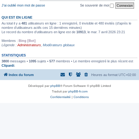
J’ai oublié mon mot de passe
Se souvenir de moi
QUI EST EN LIGNE
Au total il y a
481
utilisateurs en ligne : 1 enregistré, 0 invisible et 480 invités (d’après le
nombre d’utilisateurs actifs ces 15 dernières minutes)
Le record du nombre d’utilisateurs en ligne est de
10913
, le mar. 7 avril 2026 23:21
Membres :
Bing [Bot]
Légende :
Administrateurs
,
Modérateurs globaux
STATISTIQUES
3800
messages •
1095
sujets •
577
membres • Le membre enregistré le plus récent est
Clipardi
.
Index du forum
Heures au format
UTC+02:00
Développé par
phpBB
® Forum Software © phpBB Limited
Traduit par
phpBB-fr.com
Confidentialité
|
Conditions