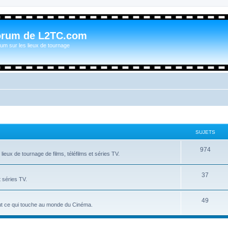
orum de L2TC.com
um sur les lieux de tournage
SUJETS
974
ieux de tournage de films, téléfilms et séries TV.
37
t séries TV.
49
tout ce qui touche au monde du Cinéma.