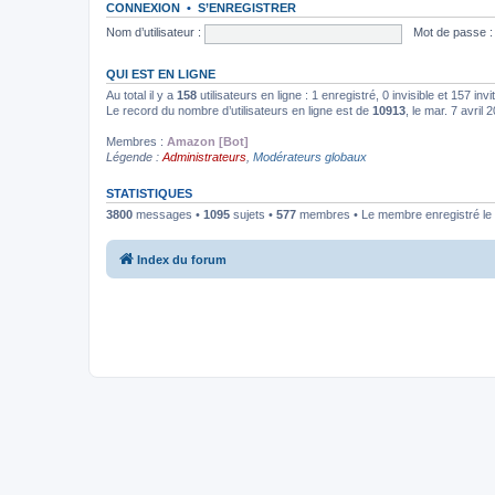
CONNEXION
•
S’ENREGISTRER
Nom d’utilisateur :
Mot de passe :
QUI EST EN LIGNE
Au total il y a
158
utilisateurs en ligne : 1 enregistré, 0 invisible et 157 in
Le record du nombre d’utilisateurs en ligne est de
10913
, le mar. 7 avril
Membres :
Amazon [Bot]
Légende :
Administrateurs
,
Modérateurs globaux
STATISTIQUES
3800
messages •
1095
sujets •
577
membres • Le membre enregistré le 
Index du forum