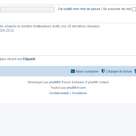
J’ai oublié mon mot de passe
|
Se souvenir de moi
vités (d’après le nombre d’utilisateurs actifs ces 15 dernières minutes)
 2026 23:21
plus récent est
Clipardi
.
Nous contacter
L’équipe du forum
Développé par
phpBB
® Forum Software © phpBB Limited
Traduit par
phpBB-fr.com
Confidentialité
|
Conditions