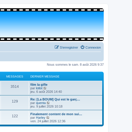
S’enregistrer
Connexion
Nous sommes le sam. 8 août 2026 9:37
MESSAGES
DERNIER MESSAGE
film la gifle
3514
V
par
lotlot
o
jeu. 6 août 2026 14:40
i
r
Re: [La BOUM] Qui est le garç…
129
l
V
par
quenta
e
o
jeu. 9 juillet 2026 10:18
d
i
e
r
Finalement content de mon sui…
122
r
l
V
par
Harley
n
e
o
ven. 24 juillet 2026 12:36
i
d
i
e
e
r
r
r
l