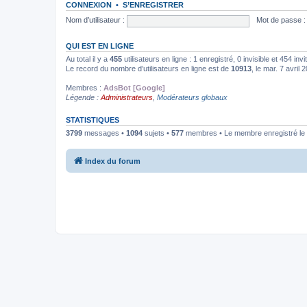
CONNEXION
•
S’ENREGISTRER
Nom d’utilisateur :
Mot de passe :
QUI EST EN LIGNE
Au total il y a
455
utilisateurs en ligne : 1 enregistré, 0 invisible et 454 in
Le record du nombre d’utilisateurs en ligne est de
10913
, le mar. 7 avril
Membres :
AdsBot [Google]
Légende :
Administrateurs
,
Modérateurs globaux
STATISTIQUES
3799
messages •
1094
sujets •
577
membres • Le membre enregistré le 
Index du forum