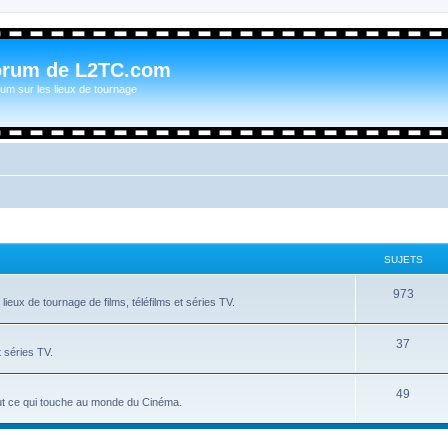
orum de L2TC.com
um sur les lieux de tournage
SUJETS
973
ieux de tournage de films, téléfilms et séries TV.
37
t séries TV.
49
tout ce qui touche au monde du Cinéma.