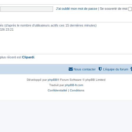
J’ai oublié mon mot de passe
|
Se souvenir de moi
vités (d’après le nombre d’utilisateurs actifs ces 15 dernières minutes)
 2026 23:21
plus récent est
Clipardi
.
Nous contacter
L’équipe du forum
Développé par
phpBB
® Forum Software © phpBB Limited
Traduit par
phpBB-fr.com
Confidentialité
|
Conditions