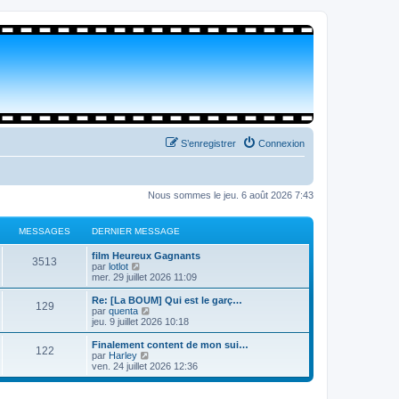
S’enregistrer
Connexion
Nous sommes le jeu. 6 août 2026 7:43
MESSAGES
DERNIER MESSAGE
film Heureux Gagnants
3513
V
par
lotlot
o
mer. 29 juillet 2026 11:09
i
r
Re: [La BOUM] Qui est le garç…
129
l
V
par
quenta
e
o
jeu. 9 juillet 2026 10:18
d
i
e
r
Finalement content de mon sui…
122
r
l
V
par
Harley
n
e
o
ven. 24 juillet 2026 12:36
i
d
i
e
e
r
r
r
l