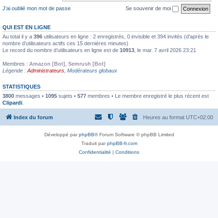
J’ai oublié mon mot de passe
Se souvenir de moi
QUI EST EN LIGNE
Au total il y a
396
utilisateurs en ligne : 2 enregistrés, 0 invisible et 394 invités (d’après le
nombre d’utilisateurs actifs ces 15 dernières minutes)
Le record du nombre d’utilisateurs en ligne est de
10913
, le mar. 7 avril 2026 23:21
Membres :
Amazon [Bot]
,
Semrush [Bot]
Légende :
Administrateurs
,
Modérateurs globaux
STATISTIQUES
3800
messages •
1095
sujets •
577
membres • Le membre enregistré le plus récent est
Clipardi
.
Index du forum
Heures au format
UTC+02:00
Développé par
phpBB
® Forum Software © phpBB Limited
Traduit par
phpBB-fr.com
Confidentialité
|
Conditions