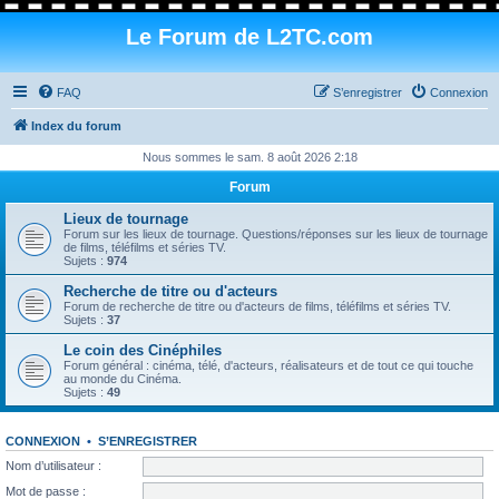
Le Forum de L2TC.com
FAQ
S’enregistrer
Connexion
Index du forum
Nous sommes le sam. 8 août 2026 2:18
Forum
Lieux de tournage
Forum sur les lieux de tournage. Questions/réponses sur les lieux de tournage
de films, téléfilms et séries TV.
Sujets :
974
Recherche de titre ou d'acteurs
Forum de recherche de titre ou d'acteurs de films, téléfilms et séries TV.
Sujets :
37
Le coin des Cinéphiles
Forum général : cinéma, télé, d'acteurs, réalisateurs et de tout ce qui touche
au monde du Cinéma.
Sujets :
49
CONNEXION
•
S’ENREGISTRER
Nom d’utilisateur :
Mot de passe :