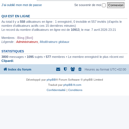
J’ai oublié mon mot de passe
Se souvenir de moi
QUI EST EN LIGNE
Au total il y a
558
utilisateurs en ligne : 1 enregistré, 0 invisible et 557 invités (d’après le
nombre d’utilisateurs actifs ces 15 dernières minutes)
Le record du nombre d’utilisateurs en ligne est de
10913
, le mar. 7 avril 2026 23:21
Membres :
Bing [Bot]
Légende :
Administrateurs
,
Modérateurs globaux
STATISTIQUES
3800
messages •
1095
sujets •
577
membres • Le membre enregistré le plus récent est
Clipardi
.
Index du forum
Heures au format
UTC+02:00
Développé par
phpBB
® Forum Software © phpBB Limited
Traduit par
phpBB-fr.com
Confidentialité
|
Conditions