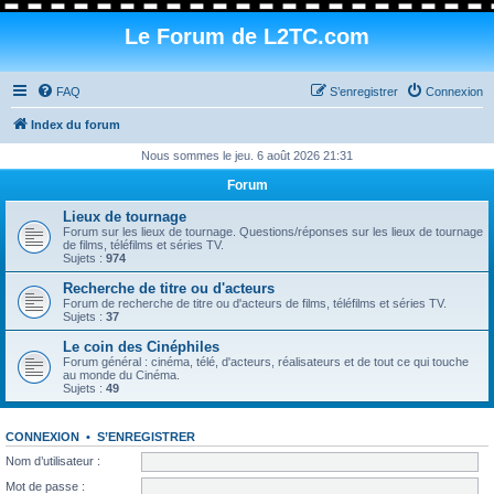
Le Forum de L2TC.com
FAQ
S’enregistrer
Connexion
Index du forum
Nous sommes le jeu. 6 août 2026 21:31
Forum
Lieux de tournage
Forum sur les lieux de tournage. Questions/réponses sur les lieux de tournage
de films, téléfilms et séries TV.
Sujets :
974
Recherche de titre ou d'acteurs
Forum de recherche de titre ou d'acteurs de films, téléfilms et séries TV.
Sujets :
37
Le coin des Cinéphiles
Forum général : cinéma, télé, d'acteurs, réalisateurs et de tout ce qui touche
au monde du Cinéma.
Sujets :
49
CONNEXION
•
S’ENREGISTRER
Nom d’utilisateur :
Mot de passe :