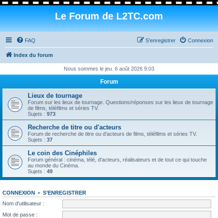
Le Forum de L2TC.com
FAQ
S’enregistrer
Connexion
Index du forum
Nous sommes le jeu. 6 août 2026 9:03
Forum
Lieux de tournage
Forum sur les lieux de tournage. Questions/réponses sur les lieux de tournage
de films, téléfilms et séries TV.
Sujets :
973
Recherche de titre ou d'acteurs
Forum de recherche de titre ou d'acteurs de films, téléfilms et séries TV.
Sujets :
37
Le coin des Cinéphiles
Forum général : cinéma, télé, d'acteurs, réalisateurs et de tout ce qui touche
au monde du Cinéma.
Sujets :
49
CONNEXION
•
S’ENREGISTRER
Nom d’utilisateur :
Mot de passe :