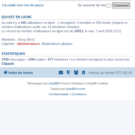
J’ai oublié mon mot de passe
Se souvenir de moi
QUI EST EN LIGNE
Au total il y a
440
utilisateurs en ligne : 1 enregistré, 0 invisible et 439 invités (d’après le
nombre d’utilisateurs actifs ces 15 dernières minutes)
Le record du nombre d’utilisateurs en ligne est de
10913
, le mar. 7 avril 2026 23:21
Membres :
Bing [Bot]
Légende :
Administrateurs
,
Modérateurs globaux
STATISTIQUES
3799
messages •
1094
sujets •
577
membres • Le membre enregistré le plus récent est
Clipardi
.
Index du forum
Heures au format
UTC+02:00
Développé par
phpBB
® Forum Software © phpBB Limited
Traduit par
phpBB-fr.com
Confidentialité
|
Conditions