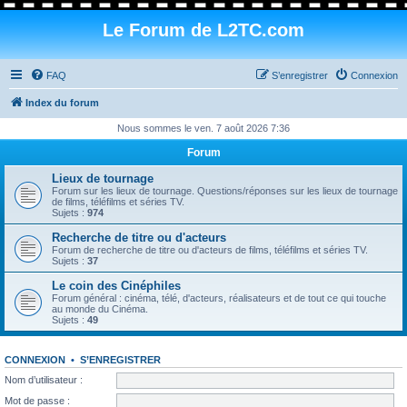
Le Forum de L2TC.com
FAQ
S’enregistrer
Connexion
Index du forum
Nous sommes le ven. 7 août 2026 7:36
Forum
Lieux de tournage
Forum sur les lieux de tournage. Questions/réponses sur les lieux de tournage
de films, téléfilms et séries TV.
Sujets :
974
Recherche de titre ou d'acteurs
Forum de recherche de titre ou d'acteurs de films, téléfilms et séries TV.
Sujets :
37
Le coin des Cinéphiles
Forum général : cinéma, télé, d'acteurs, réalisateurs et de tout ce qui touche
au monde du Cinéma.
Sujets :
49
CONNEXION
•
S’ENREGISTRER
Nom d’utilisateur :
Mot de passe :