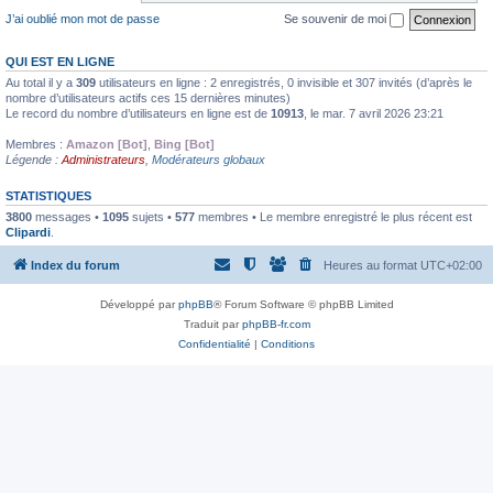
J’ai oublié mon mot de passe
Se souvenir de moi
QUI EST EN LIGNE
Au total il y a
309
utilisateurs en ligne : 2 enregistrés, 0 invisible et 307 invités (d’après le
nombre d’utilisateurs actifs ces 15 dernières minutes)
Le record du nombre d’utilisateurs en ligne est de
10913
, le mar. 7 avril 2026 23:21
Membres :
Amazon [Bot]
,
Bing [Bot]
Légende :
Administrateurs
,
Modérateurs globaux
STATISTIQUES
3800
messages •
1095
sujets •
577
membres • Le membre enregistré le plus récent est
Clipardi
.
Index du forum
Heures au format
UTC+02:00
Développé par
phpBB
® Forum Software © phpBB Limited
Traduit par
phpBB-fr.com
Confidentialité
|
Conditions