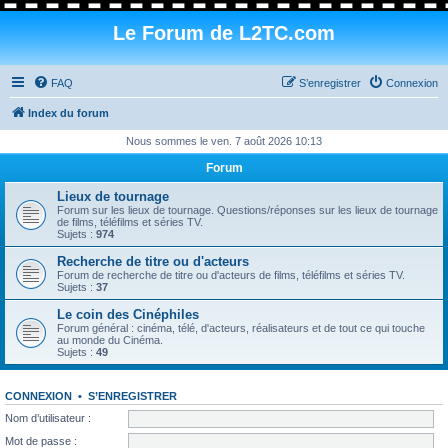
Le Forum de L2TC.com
FAQ
S’enregistrer
Connexion
Index du forum
Nous sommes le ven. 7 août 2026 10:13
Forum
Lieux de tournage
Forum sur les lieux de tournage. Questions/réponses sur les lieux de tournage
de films, téléfilms et séries TV.
Sujets :
974
Recherche de titre ou d'acteurs
Forum de recherche de titre ou d'acteurs de films, téléfilms et séries TV.
Sujets :
37
Le coin des Cinéphiles
Forum général : cinéma, télé, d'acteurs, réalisateurs et de tout ce qui touche
au monde du Cinéma.
Sujets :
49
CONNEXION
•
S’ENREGISTRER
Nom d’utilisateur :
Mot de passe :