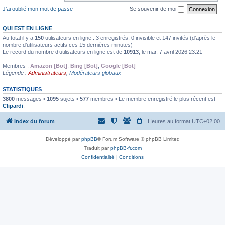
J’ai oublié mon mot de passe
Se souvenir de moi
QUI EST EN LIGNE
Au total il y a
150
utilisateurs en ligne : 3 enregistrés, 0 invisible et 147 invités (d’après le
nombre d’utilisateurs actifs ces 15 dernières minutes)
Le record du nombre d’utilisateurs en ligne est de
10913
, le mar. 7 avril 2026 23:21
Membres :
Amazon [Bot]
,
Bing [Bot]
,
Google [Bot]
Légende :
Administrateurs
,
Modérateurs globaux
STATISTIQUES
3800
messages •
1095
sujets •
577
membres • Le membre enregistré le plus récent est
Clipardi
.
Index du forum
Heures au format
UTC+02:00
Développé par
phpBB
® Forum Software © phpBB Limited
Traduit par
phpBB-fr.com
Confidentialité
|
Conditions