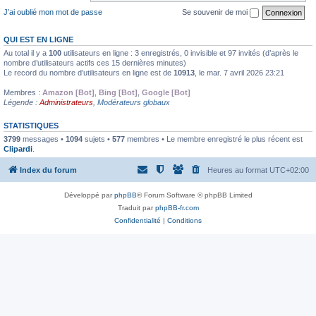
J’ai oublié mon mot de passe
Se souvenir de moi
QUI EST EN LIGNE
Au total il y a
100
utilisateurs en ligne : 3 enregistrés, 0 invisible et 97 invités (d’après le
nombre d’utilisateurs actifs ces 15 dernières minutes)
Le record du nombre d’utilisateurs en ligne est de
10913
, le mar. 7 avril 2026 23:21
Membres :
Amazon [Bot]
,
Bing [Bot]
,
Google [Bot]
Légende :
Administrateurs
,
Modérateurs globaux
STATISTIQUES
3799
messages •
1094
sujets •
577
membres • Le membre enregistré le plus récent est
Clipardi
.
Index du forum
Heures au format
UTC+02:00
Développé par
phpBB
® Forum Software © phpBB Limited
Traduit par
phpBB-fr.com
Confidentialité
|
Conditions