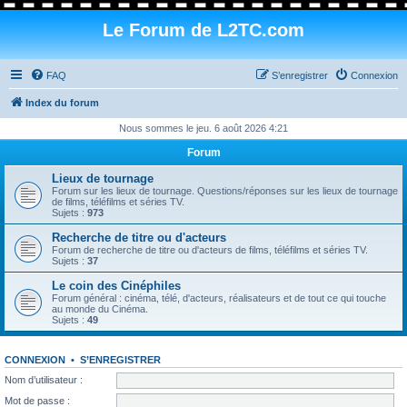
Le Forum de L2TC.com
FAQ
S’enregistrer
Connexion
Index du forum
Nous sommes le jeu. 6 août 2026 4:21
Forum
Lieux de tournage
Forum sur les lieux de tournage. Questions/réponses sur les lieux de tournage
de films, téléfilms et séries TV.
Sujets :
973
Recherche de titre ou d'acteurs
Forum de recherche de titre ou d'acteurs de films, téléfilms et séries TV.
Sujets :
37
Le coin des Cinéphiles
Forum général : cinéma, télé, d'acteurs, réalisateurs et de tout ce qui touche
au monde du Cinéma.
Sujets :
49
CONNEXION
•
S’ENREGISTRER
Nom d’utilisateur :
Mot de passe :