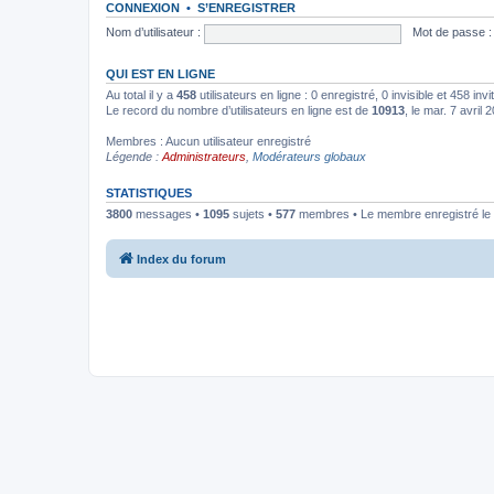
CONNEXION
•
S’ENREGISTRER
Nom d’utilisateur :
Mot de passe :
QUI EST EN LIGNE
Au total il y a
458
utilisateurs en ligne : 0 enregistré, 0 invisible et 458 in
Le record du nombre d’utilisateurs en ligne est de
10913
, le mar. 7 avril
Membres : Aucun utilisateur enregistré
Légende :
Administrateurs
,
Modérateurs globaux
STATISTIQUES
3800
messages •
1095
sujets •
577
membres • Le membre enregistré le 
Index du forum