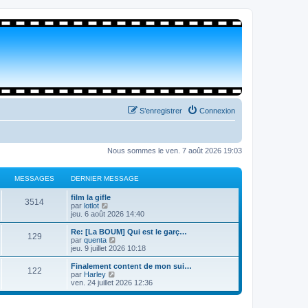
S’enregistrer
Connexion
Nous sommes le ven. 7 août 2026 19:03
MESSAGES
DERNIER MESSAGE
film la gifle
3514
V
par
lotlot
o
jeu. 6 août 2026 14:40
i
r
Re: [La BOUM] Qui est le garç…
129
l
V
par
quenta
e
o
jeu. 9 juillet 2026 10:18
d
i
e
r
Finalement content de mon sui…
122
r
l
V
par
Harley
n
e
o
ven. 24 juillet 2026 12:36
i
d
i
e
e
r
r
r
l