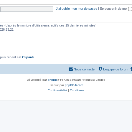
J’ai oublié mon mot de passe
|
Se souvenir de moi
vités (d’après le nombre d’utilisateurs actifs ces 15 dernières minutes)
 2026 23:21
plus récent est
Clipardi
.
Nous contacter
L’équipe du forum
Développé par
phpBB
® Forum Software © phpBB Limited
Traduit par
phpBB-fr.com
Confidentialité
|
Conditions