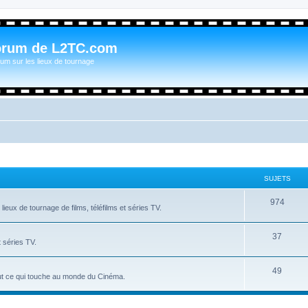
orum de L2TC.com
um sur les lieux de tournage
SUJETS
974
ieux de tournage de films, téléfilms et séries TV.
37
t séries TV.
49
tout ce qui touche au monde du Cinéma.