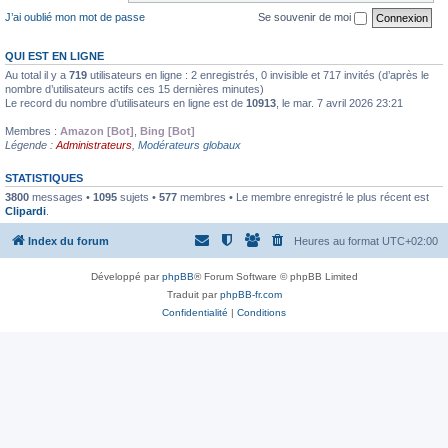
J’ai oublié mon mot de passe
Se souvenir de moi
QUI EST EN LIGNE
Au total il y a
719
utilisateurs en ligne : 2 enregistrés, 0 invisible et 717 invités (d’après le
nombre d’utilisateurs actifs ces 15 dernières minutes)
Le record du nombre d’utilisateurs en ligne est de
10913
, le mar. 7 avril 2026 23:21
Membres :
Amazon [Bot]
,
Bing [Bot]
Légende :
Administrateurs
,
Modérateurs globaux
STATISTIQUES
3800
messages •
1095
sujets •
577
membres • Le membre enregistré le plus récent est
Clipardi
.
Index du forum
Heures au format
UTC+02:00
Développé par
phpBB
® Forum Software © phpBB Limited
Traduit par
phpBB-fr.com
Confidentialité
|
Conditions