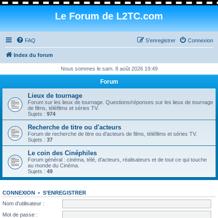
Le Forum de L2TC.com
FAQ
S’enregistrer
Connexion
Index du forum
Nous sommes le sam. 8 août 2026 19:49
Forum
Lieux de tournage
Forum sur les lieux de tournage. Questions/réponses sur les lieux de tournage
de films, téléfilms et séries TV.
Sujets :
974
Recherche de titre ou d'acteurs
Forum de recherche de titre ou d'acteurs de films, téléfilms et séries TV.
Sujets :
37
Le coin des Cinéphiles
Forum général : cinéma, télé, d'acteurs, réalisateurs et de tout ce qui touche
au monde du Cinéma.
Sujets :
49
CONNEXION
•
S’ENREGISTRER
Nom d’utilisateur :
Mot de passe :