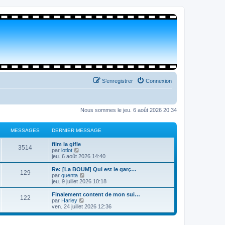
S’enregistrer
Connexion
Nous sommes le jeu. 6 août 2026 20:34
MESSAGES
DERNIER MESSAGE
film la gifle
3514
V
par
lotlot
o
jeu. 6 août 2026 14:40
i
r
Re: [La BOUM] Qui est le garç…
129
l
V
par
quenta
e
o
jeu. 9 juillet 2026 10:18
d
i
e
r
Finalement content de mon sui…
122
r
l
V
par
Harley
n
e
o
ven. 24 juillet 2026 12:36
i
d
i
e
e
r
r
r
l