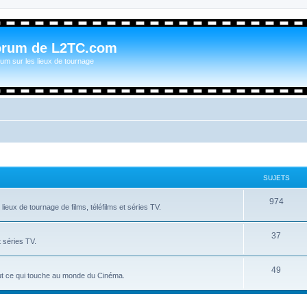
orum de L2TC.com
um sur les lieux de tournage
SUJETS
974
ieux de tournage de films, téléfilms et séries TV.
37
t séries TV.
49
tout ce qui touche au monde du Cinéma.