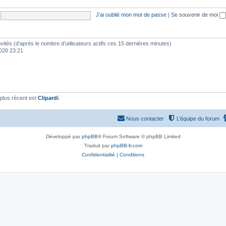
J’ai oublié mon mot de passe
|
Se souvenir de moi
 invités (d’après le nombre d’utilisateurs actifs ces 15 dernières minutes)
 2026 23:21
plus récent est
Clipardi
.
Nous contacter
L’équipe du forum
Développé par
phpBB
® Forum Software © phpBB Limited
Traduit par
phpBB-fr.com
Confidentialité
|
Conditions