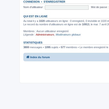
CONNEXION
•
S’ENREGISTRER
Nom d’utilisateur :
Mot de passe :
QUI EST EN LIGNE
Au total il y a
1020
utilisateurs en ligne : 0 enregistré, 0 invisible et 1020
Le record du nombre d’utilisateurs en ligne est de
10913
, le mar. 7 avril
Membres : Aucun utilisateur enregistré
Légende :
Administrateurs
,
Modérateurs globaux
STATISTIQUES
3800
messages •
1095
sujets •
577
membres • Le membre enregistré le 
Index du forum