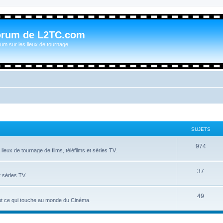
orum de L2TC.com
um sur les lieux de tournage
SUJETS
974
ieux de tournage de films, téléfilms et séries TV.
37
t séries TV.
49
tout ce qui touche au monde du Cinéma.