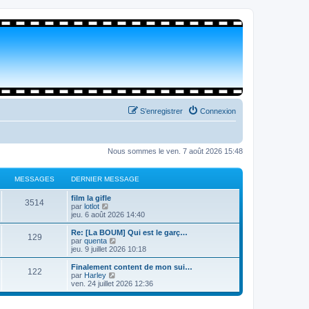
S’enregistrer
Connexion
Nous sommes le ven. 7 août 2026 15:48
MESSAGES
DERNIER MESSAGE
film la gifle
3514
V
par
lotlot
o
jeu. 6 août 2026 14:40
i
r
Re: [La BOUM] Qui est le garç…
129
l
V
par
quenta
e
o
jeu. 9 juillet 2026 10:18
d
i
e
r
Finalement content de mon sui…
122
r
l
V
par
Harley
n
e
o
ven. 24 juillet 2026 12:36
i
d
i
e
e
r
r
r
l