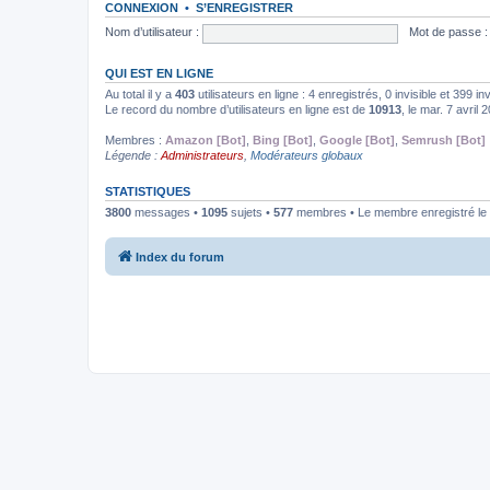
CONNEXION
•
S’ENREGISTRER
Nom d’utilisateur :
Mot de passe :
QUI EST EN LIGNE
Au total il y a
403
utilisateurs en ligne : 4 enregistrés, 0 invisible et 399 i
Le record du nombre d’utilisateurs en ligne est de
10913
, le mar. 7 avril
Membres :
Amazon [Bot]
,
Bing [Bot]
,
Google [Bot]
,
Semrush [Bot]
Légende :
Administrateurs
,
Modérateurs globaux
STATISTIQUES
3800
messages •
1095
sujets •
577
membres • Le membre enregistré le 
Index du forum