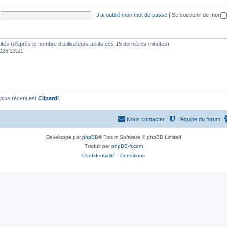
J’ai oublié mon mot de passe
|
Se souvenir de moi
nvités (d’après le nombre d’utilisateurs actifs ces 15 dernières minutes)
 2026 23:21
plus récent est
Clipardi
.
Nous contacter
L’équipe du forum
Développé par
phpBB
® Forum Software © phpBB Limited
Traduit par
phpBB-fr.com
Confidentialité
|
Conditions