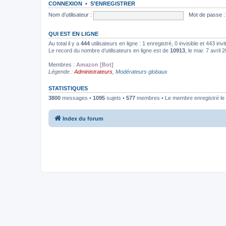
CONNEXION
•
S’ENREGISTRER
Nom d’utilisateur :
Mot de passe :
QUI EST EN LIGNE
Au total il y a
444
utilisateurs en ligne : 1 enregistré, 0 invisible et 443 in
Le record du nombre d’utilisateurs en ligne est de
10913
, le mar. 7 avril
Membres :
Amazon [Bot]
Légende :
Administrateurs
,
Modérateurs globaux
STATISTIQUES
3800
messages •
1095
sujets •
577
membres • Le membre enregistré le 
Index du forum