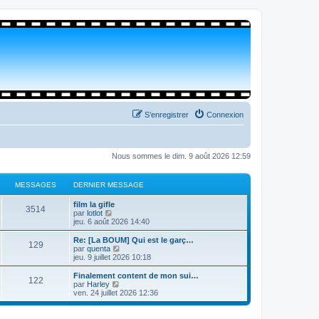
S’enregistrer
Connexion
Nous sommes le dim. 9 août 2026 12:59
MESSAGES
DERNIER MESSAGE
film la gifle
3514
V
par
lotlot
o
jeu. 6 août 2026 14:40
i
r
Re: [La BOUM] Qui est le garç…
129
l
V
par
quenta
e
o
jeu. 9 juillet 2026 10:18
d
i
e
r
Finalement content de mon sui…
122
r
l
V
par
Harley
n
e
o
ven. 24 juillet 2026 12:36
i
d
i
e
e
r
r
r
l