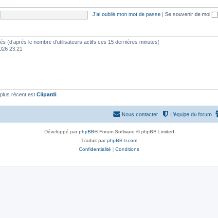
J’ai oublié mon mot de passe
|
Se souvenir de moi
vités (d’après le nombre d’utilisateurs actifs ces 15 dernières minutes)
 2026 23:21
plus récent est
Clipardi
.
Nous contacter
L’équipe du forum
Développé par
phpBB
® Forum Software © phpBB Limited
Traduit par
phpBB-fr.com
Confidentialité
|
Conditions