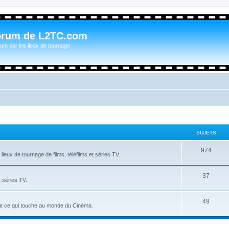
orum de L2TC.com
um sur les lieux de tournage
SUJETS
974
ieux de tournage de films, téléfilms et séries TV.
37
t séries TV.
49
tout ce qui touche au monde du Cinéma.