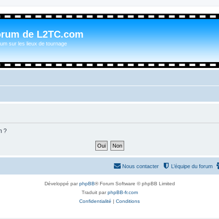
orum de L2TC.com
um sur les lieux de tournage
m ?
Nous contacter
L’équipe du forum
Développé par
phpBB
® Forum Software © phpBB Limited
Traduit par
phpBB-fr.com
Confidentialité
|
Conditions