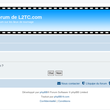
orum de L2TC.com
um sur les lieux de tournage
m ?
Nous contacter
L’équipe du forum
Développé par
phpBB
® Forum Software © phpBB Limited
Traduit par
phpBB-fr.com
Confidentialité
|
Conditions