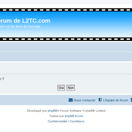
orum de L2TC.com
um sur les lieux de tournage
m ?
Nous contacter
L’équipe du forum
Développé par
phpBB
® Forum Software © phpBB Limited
Traduit par
phpBB-fr.com
Confidentialité
|
Conditions