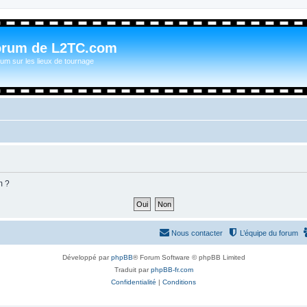
orum de L2TC.com
um sur les lieux de tournage
m ?
Nous contacter
L’équipe du forum
Développé par
phpBB
® Forum Software © phpBB Limited
Traduit par
phpBB-fr.com
Confidentialité
|
Conditions