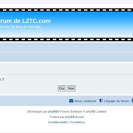
orum de L2TC.com
um sur les lieux de tournage
m ?
Nous contacter
L’équipe du forum
Développé par
phpBB
® Forum Software © phpBB Limited
Traduit par
phpBB-fr.com
Confidentialité
|
Conditions