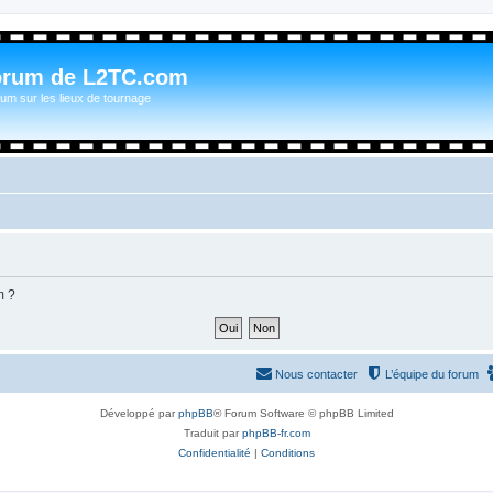
orum de L2TC.com
um sur les lieux de tournage
m ?
Nous contacter
L’équipe du forum
Développé par
phpBB
® Forum Software © phpBB Limited
Traduit par
phpBB-fr.com
Confidentialité
|
Conditions