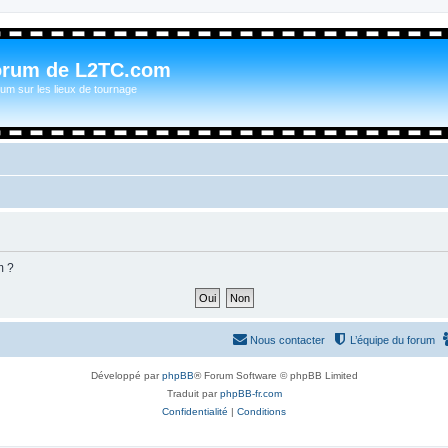
orum de L2TC.com
um sur les lieux de tournage
m ?
Nous contacter
L’équipe du forum
Développé par
phpBB
® Forum Software © phpBB Limited
Traduit par
phpBB-fr.com
Confidentialité
|
Conditions