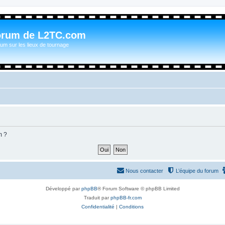
orum de L2TC.com
um sur les lieux de tournage
m ?
Nous contacter
L’équipe du forum
Développé par
phpBB
® Forum Software © phpBB Limited
Traduit par
phpBB-fr.com
Confidentialité
|
Conditions