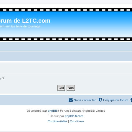
orum de L2TC.com
um sur les lieux de tournage
m ?
Nous contacter
L’équipe du forum
Développé par
phpBB
® Forum Software © phpBB Limited
Traduit par
phpBB-fr.com
Confidentialité
|
Conditions