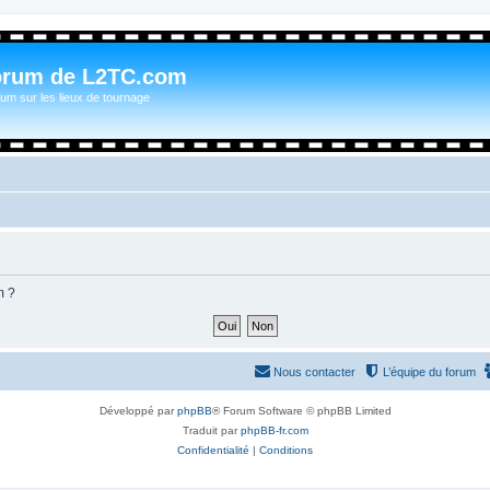
orum de L2TC.com
um sur les lieux de tournage
m ?
Nous contacter
L’équipe du forum
Développé par
phpBB
® Forum Software © phpBB Limited
Traduit par
phpBB-fr.com
Confidentialité
|
Conditions