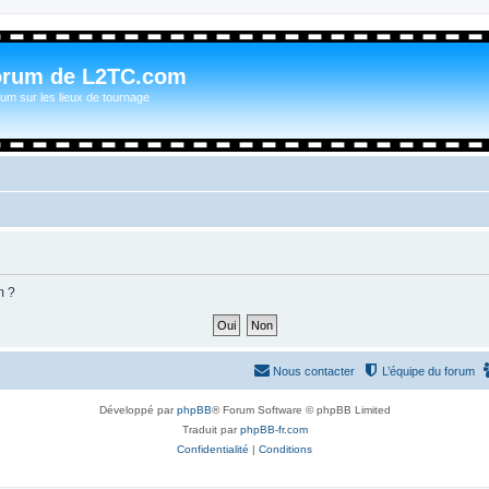
orum de L2TC.com
um sur les lieux de tournage
m ?
Nous contacter
L’équipe du forum
Développé par
phpBB
® Forum Software © phpBB Limited
Traduit par
phpBB-fr.com
Confidentialité
|
Conditions