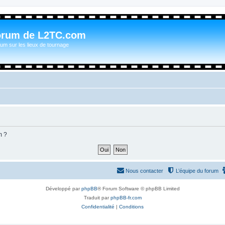
orum de L2TC.com
um sur les lieux de tournage
m ?
Nous contacter
L’équipe du forum
Développé par
phpBB
® Forum Software © phpBB Limited
Traduit par
phpBB-fr.com
Confidentialité
|
Conditions