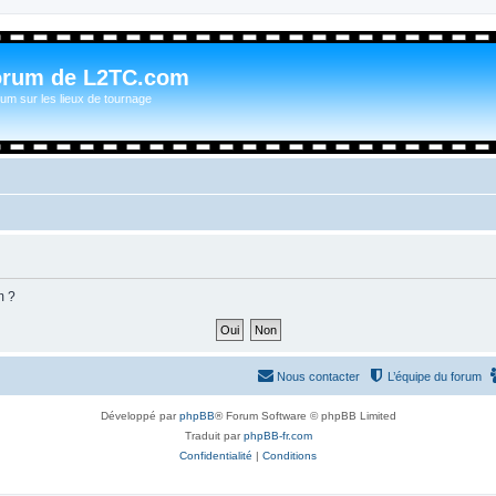
orum de L2TC.com
um sur les lieux de tournage
m ?
Nous contacter
L’équipe du forum
Développé par
phpBB
® Forum Software © phpBB Limited
Traduit par
phpBB-fr.com
Confidentialité
|
Conditions