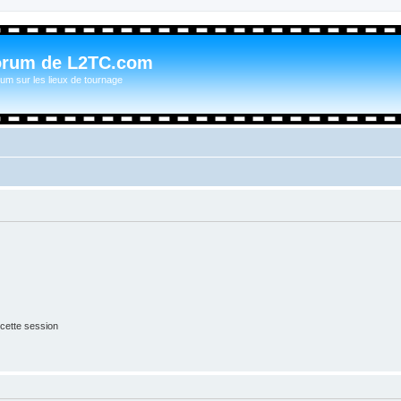
orum de L2TC.com
um sur les lieux de tournage
cette session