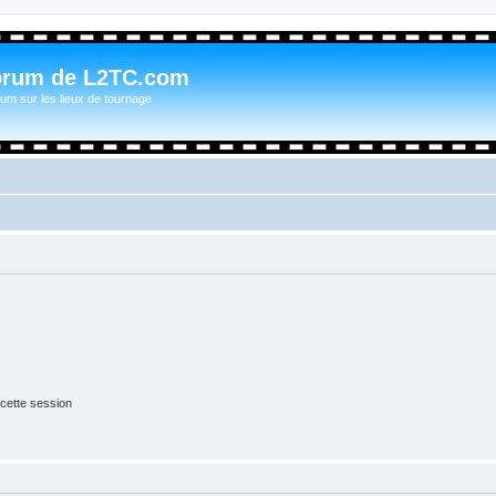
orum de L2TC.com
um sur les lieux de tournage
cette session