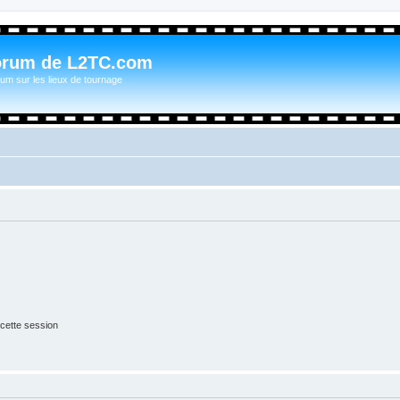
orum de L2TC.com
um sur les lieux de tournage
cette session