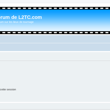
orum de L2TC.com
um sur les lieux de tournage
cette session