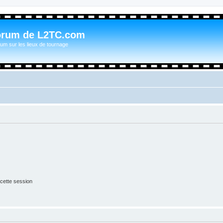
orum de L2TC.com
um sur les lieux de tournage
cette session