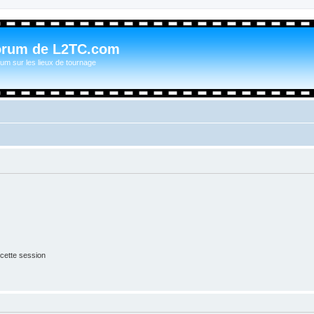
orum de L2TC.com
um sur les lieux de tournage
cette session