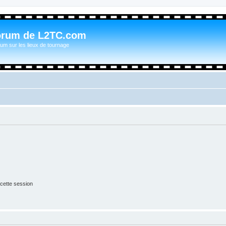
orum de L2TC.com
um sur les lieux de tournage
cette session