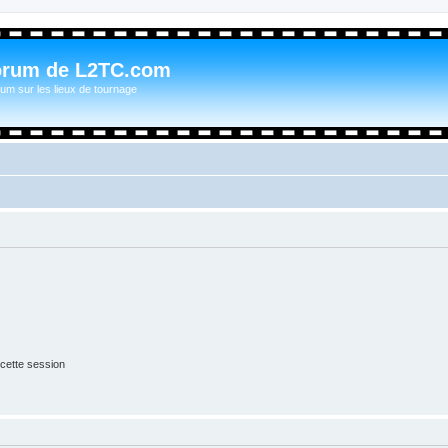
orum de L2TC.com
um sur les lieux de tournage
cette session