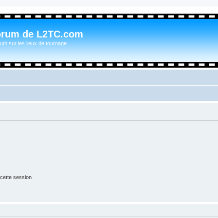
orum de L2TC.com
um sur les lieux de tournage
cette session