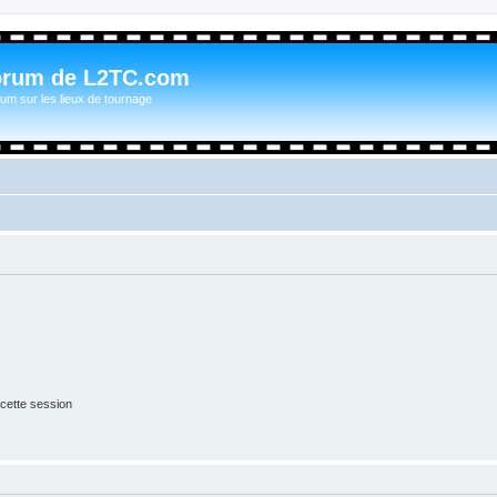
orum de L2TC.com
um sur les lieux de tournage
cette session