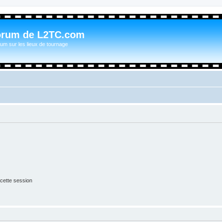
orum de L2TC.com
um sur les lieux de tournage
cette session